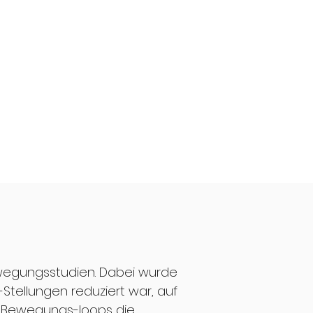
Akte & Studien
wegungsstudien. Dabei wurde
-Stellungen reduziert war, auf
n Bewegungs-loops die